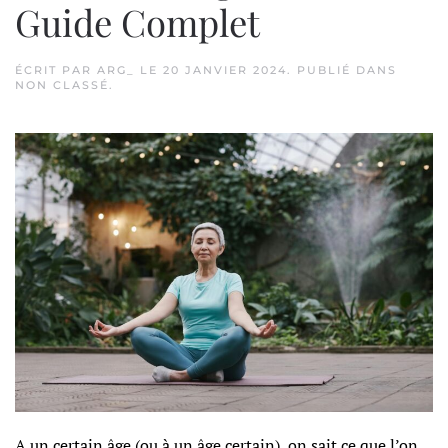
Guide Complet
ÉCRIT PAR
ARG_
LE
20 JANVIER 2024
. PUBLIÉ DANS
NON CLASSÉ
.
A un certain âge (ou à un âge certain), on sait ce que l’on