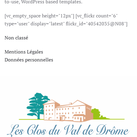
to-use, WordPress based templates.
[vc_empty_space height="12px"] [vc_flickr count="6"
type="user" display="latest" flickr_id="40542035@N08"]
Non classé
Mentions Légales
Données personnelles